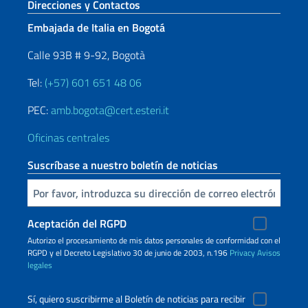
Sezione footer
Direcciones y Contactos
Embajada de Italia en Bogotá
Calle 93B # 9-92, Bogotà
Tel:
(+57) 601 651 48 06
PEC:
amb.bogota@cert.esteri.it
Oficinas centrales
Suscríbase a nuestro boletín de noticias
Inserta tu correo electronico
Aceptación del RGPD
Autorizo ​​el procesamiento de mis datos personales de conformidad con el
RGPD y el Decreto Legislativo 30 de junio de 2003, n.196
Privacy
Avisos
legales
Sí, quiero suscribirme al Boletín de noticias para recibir