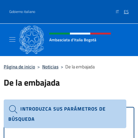
Saltar al contenido
IT
ES
Gobierno italiano
Encabezado del sitio web, redes
Ambasciata d'Italia Bogotà
Sito Ufficiale dell'Ambasciata d'Italia a Bog
Página de inicio
>
Noticias
>
De la embajada
De la embajada
INTRODUZCA SUS PARÁMETROS DE
BÚSQUEDA