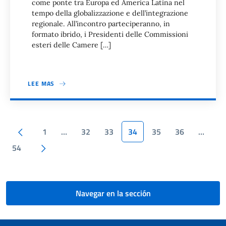
come ponte tra Europa ed America Latina nel
tempo della globalizzazione e dell’integrazione
regionale. All’incontro parteciperanno, in
formato ibrido, i Presidenti delle Commissioni
esteri delle Camere […]
LEE MAS
Paginación
Pagina anterior
1
…
32
33
34
35
36
…
Siguiente página
54
Navegar en la sección