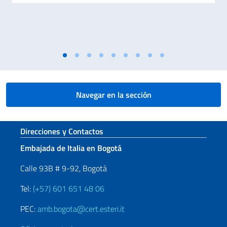
Navegar en la sección
Sezione footer
Direcciones y Contactos
Embajada de Italia en Bogotá
Calle 93B # 9-92, Bogotà
Tel:
(+57) 601 651 48 06
PEC:
amb.bogota@cert.esteri.it