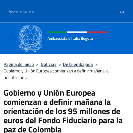
Saltar al contenido
ES
Gobierno italiano
Encabezado del sitio web, redes
Ambasciata d'Italia Bogotà
Sito Ufficiale dell'Ambasciata d'Italia a Bog
Página de inicio
>
Noticias
>
De la embajada
>
Gobierno y Unión Europea comienzan a definir mañana la
orientación...
Gobierno y Unión Europea
comienzan a definir mañana la
orientación de los 95 millones de
euros del Fondo Fiduciario para la
paz de Colombia