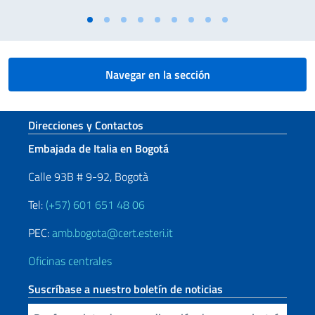
Navegar en la sección
Sezione footer
Direcciones y Contactos
Embajada de Italia en Bogotá
Calle 93B # 9-92, Bogotà
Tel:
(+57) 601 651 48 06
PEC:
amb.bogota@cert.esteri.it
Oficinas centrales
Suscríbase a nuestro boletín de noticias