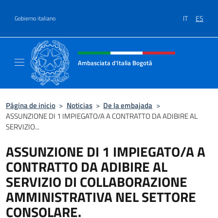
Saltar al contenido
IT
ES
Gobierno italiano
Encabezado del sitio web, redes
Ambasciata d'Italia Bogotà
Sito Ufficiale dell'Ambasciata d'Italia a Bog
Página de inicio
>
Noticias
>
De la embajada
>
ASSUNZIONE DI 1 IMPIEGATO/A A CONTRATTO DA ADIBIRE AL
SERVIZIO...
ASSUNZIONE DI 1 IMPIEGATO/A A
CONTRATTO DA ADIBIRE AL
SERVIZIO DI COLLABORAZIONE
AMMINISTRATIVA NEL SETTORE
CONSOLARE.