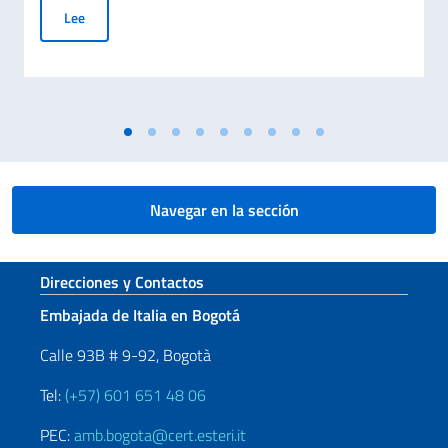
Día del Sacrificio del Trabajo Italiano en el Mundo – 70º anive
Lee
Navegar en la sección
Sezione footer
Direcciones y Contactos
Embajada de Italia en Bogotá
Calle 93B # 9-92, Bogotà
Tel:
(+57) 601 651 48 06
PEC:
amb.bogota@cert.esteri.it