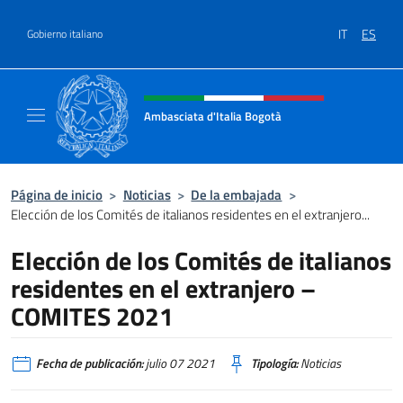
Saltar al contenido
IT
ES
Gobierno italiano
Encabezado del sitio web, redes
Ambasciata d'Italia Bogotà
Sito Ufficiale dell'Ambasciata d'Italia a Bog
Página de inicio
>
Noticias
>
De la embajada
>
Elección de los Comités de italianos residentes en el extranjero...
Elección de los Comités de italianos
residentes en el extranjero –
COMITES 2021
Fecha de publicación:
julio 07 2021
Tipología:
Noticias