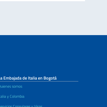
Le
a Embajada de Italia en Bogotá
uienes somos
talia y Colombia
ervicios Consulares y Visas