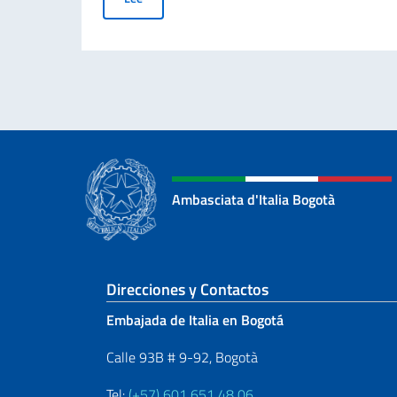
Ambasciata d'Italia Bogotà
Sezione footer
Direcciones y Contactos
Embajada de Italia en Bogotá
Calle 93B # 9-92, Bogotà
Tel:
(+57) 601 651 48 06