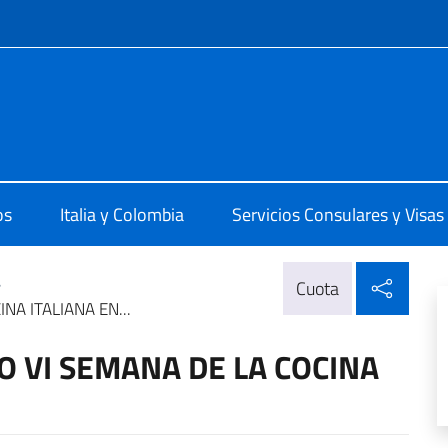
 redes sociales y menú
lia a Bogotà
os
Italia y Colombia
Servicios Consulares y Visas
Compa
>
Cuota
A ITALIANA EN...
 VI SEMANA DE LA COCINA