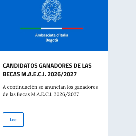
CANDIDATOS GANADORES DE LAS
"INV
BECAS M.A.E.C.I. 2026/2027
APE
RELA
A continuación se anuncian los ganadores
2026
de las Becas M.A.E.C.I. 2026/2027.
El Mi
Coope
una co
CANDIDATOS GANADORES DE LAS BECAS M.A.E.C.I. 2026/2027
Lee