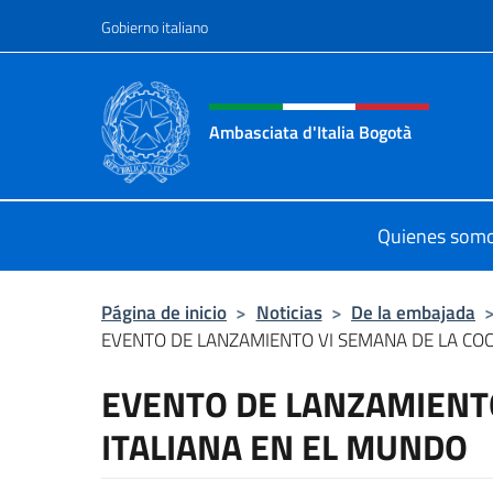
Saltar al contenido
Gobierno italiano
Encabezado del sitio web,
Ambasciata d'Italia Bogotà
Sito Ufficiale dell'Ambasciata d'Ita
Quienes som
Página de inicio
>
Noticias
>
De la embajada
EVENTO DE LANZAMIENTO VI SEMANA DE LA COCIN
EVENTO DE LANZAMIENTO
ITALIANA EN EL MUNDO