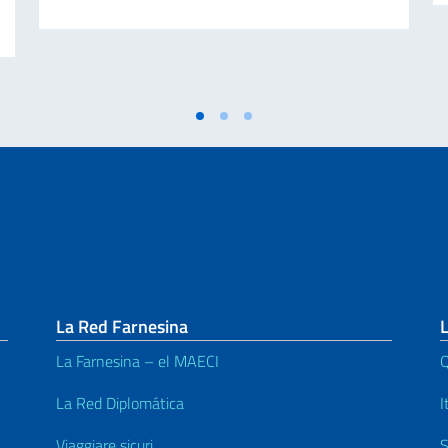
La Red Farnesina
L
La Farnesina – el MAECI
Q
La Red Diplomática
I
Viaggiare sicuri
S