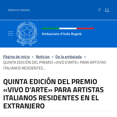
Saltar al contenido
IT
ES
Gobierno italiano
Encabezado del sitio web, redes
Ambasciata d'Italia Bogotà
Sito Ufficiale dell'Ambasciata d'Italia a Bog
Página de inicio
>
Noticias
>
De la embajada
>
QUINTA EDICIÓN DEL PREMIO «VIVO D’ARTE» PARA ARTISTAS
ITALIANOS RESIDENTES...
QUINTA EDICIÓN DEL PREMIO
«VIVO D’ARTE» PARA ARTISTAS
ITALIANOS RESIDENTES EN EL
EXTRANJERO