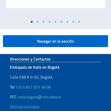
Navegar en la sección
Sezione footer
Direcciones y Contactos
Embajada de Italia en Bogotá
Calle 93B # 9-92, Bogotà
Tel:
(+57) 601 651 48 06
PEC:
amb.bogota@cert.esteri.it
Oficinas centrales