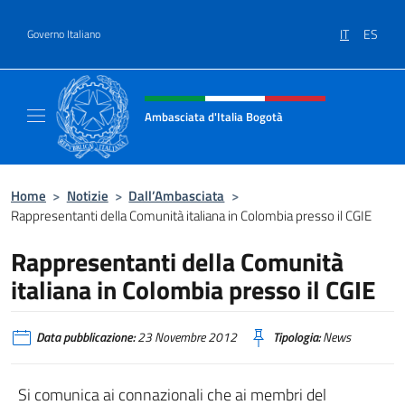
Salta al contenuto
IT
ES
Governo Italiano
Intestazione sito, social e menù
Ambasciata d'Italia Bogotà
Sito Ufficiale dell'Ambasciata d'Italia a Bog
Home
>
Notizie
>
Dall’Ambasciata
>
Rappresentanti della Comunità italiana in Colombia presso il CGIE
Rappresentanti della Comunità
italiana in Colombia presso il CGIE
Data pubblicazione:
23 Novembre 2012
Tipologia:
News
Si comunica ai connazionali che ai membri del