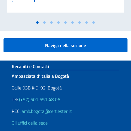
Naviga nella sezione
Sezione footer
Recapiti e Contatti
Ambasciata d’Italia a Bogotà
Calle 93B # 9-92, Bogotà
Tel:
(+57) 601 651 48 06
PEC:
amb.bogota@cert.esteri.it
Gli uffici della sede