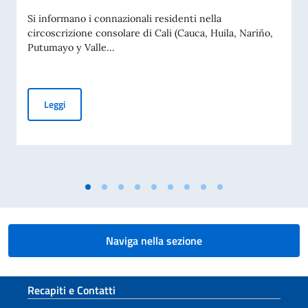
Si informano i connazionali residenti nella
circoscrizione consolare di Cali (Cauca, Huila, Nariño,
Putumayo y Valle...
Giornata passaporti a Cali 12 agosto 2026
Leggi
Naviga nella sezione
Sezione footer
Recapiti e Contatti