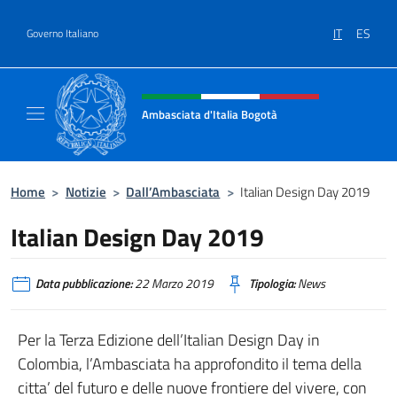
Salta al contenuto
IT
ES
Governo Italiano
Intestazione sito, social e menù
Ambasciata d'Italia Bogotà
Sito Ufficiale dell'Ambasciata d'Italia a Bog
Home
>
Notizie
>
Dall’Ambasciata
>
Italian Design Day 2019
Italian Design Day 2019
Data pubblicazione:
22 Marzo 2019
Tipologia:
News
Per la Terza Edizione dell’Italian Design Day in
Colombia, l’Ambasciata ha approfondito il tema della
citta’ del futuro e delle nuove frontiere del vivere, con