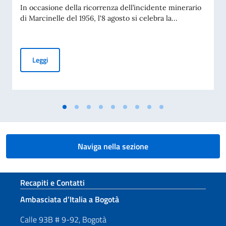
In occasione della ricorrenza dell’incidente minerario
di Marcinelle del 1956, l'8 agosto si celebra la...
Giornata del Sacrificio del Lavoro Italiano nel Mondo – 70° 
Leggi
Naviga nella sezione
Sezione footer
Recapiti e Contatti
Ambasciata d’Italia a Bogotà
Calle 93B # 9-92, Bogotà