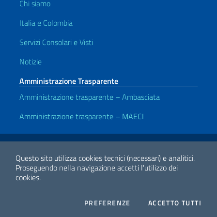
Chi siamo
Italia e Colombia
Servizi Consolari e Visti
Notizie
Amministrazione Trasparente
Amministrazione trasparente – Ambasciata
Amministrazione trasparente – MAECI
Link Utili
Note legali
Privacy e cookie policy
Dichiarazione di accessibilità
Questo sito utilizza cookies tecnici (necessari) e analitici.
Proseguendo nella navigazione accetti l'utilizzo dei
cookies.
2026 Copyright Ministero degli Affari Esteri e della Cooperazione
Internazionale
COOKIES
I CO
PREFERENZE
ACCETTO TUTTI
Facebook
Twitter
Whatsapp