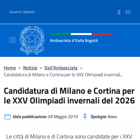
Salta al contenuto
IT
ES
Governo Italiano
Intestazione sito, social e menù
Ambasciata d'Italia Bogotà
Sito Ufficiale dell'Ambasciata d'Italia a Bog
Home
>
Notizie
>
Dall’Ambasciata
>
Candidatura di Milano e Cortina per le XXV Olimpiadi invernali...
Candidatura di Milano e Cortina per
le XXV Olimpiadi invernali del 2026
Data pubblicazione:
09 Maggio 2019
Tipologia:
News
Le città di Milano e di Cortina sono candidate per i XXV