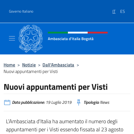
Salta al contenuto
IT
ES
Governo Italiano
Intestazione sito, social e menù
Ambasciata d'Italia Bogotà
Sito Ufficiale dell'Ambasciata d'Italia a Bog
Home
>
Notizie
>
Dall’Ambasciata
>
Nuovi appuntamenti per Visti
Nuovi appuntamenti per Visti
Data pubblicazione:
19 Luglio 2019
Tipologia:
News
L’Ambasciata d’Italia ha aumentato il numero degli
appuntamenti per i Visti essendo fissata al 23 agosto