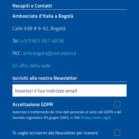
Sezione footer
Recapiti e Contatti
Ambasciata d’Italia a Bogotà
Calle 93B # 9-92, Bogotà
Tel:
(+57) 601 651 48 06
PEC:
amb.bogota@cert.esteri.it
Gli uffici della sede
Iscriviti alla nostra Newsletter
Inserisci la tua email
Accettazione GDPR
Autorizzo il trattamento dei miei dati personali ai sensi del GDPR e del
Decreto Legislativo 30 giugno 2003, n.196
Privacy
Note Legali
Sì, voglio iscrivermi alla Newsletter per ricevere