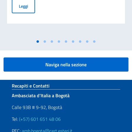
Giornata passaporti a Cali 12 agosto 2026
Leggi
Naviga nella sezione
Sezione footer
Recapiti e Contatti
Ambasciata d’Italia a Bogotà
Calle 93B # 9-92, Bogotà
Tel:
(+57) 601 651 48 06
PEC:
amb.bogota@cert.esteri.it