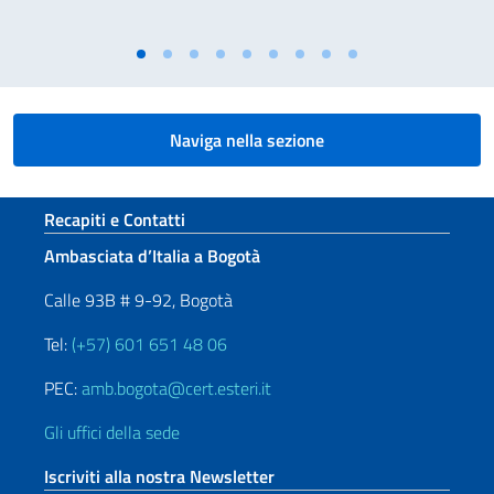
Naviga nella sezione
Sezione footer
Recapiti e Contatti
Ambasciata d’Italia a Bogotà
Calle 93B # 9-92, Bogotà
Tel:
(+57) 601 651 48 06
PEC:
amb.bogota@cert.esteri.it
Gli uffici della sede
Iscriviti alla nostra Newsletter