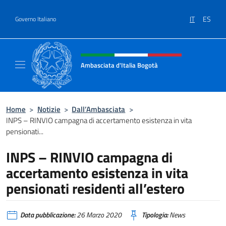
Salta al contenuto
IT
ES
Governo Italiano
Intestazione sito, social e menù
Ambasciata d'Italia Bogotà
Sito Ufficiale dell'Ambasciata d'Italia a Bog
Home
>
Notizie
>
Dall’Ambasciata
>
INPS – RINVIO campagna di accertamento esistenza in vita
pensionati...
INPS – RINVIO campagna di
accertamento esistenza in vita
pensionati residenti all’estero
Data pubblicazione:
26 Marzo 2020
Tipologia:
News