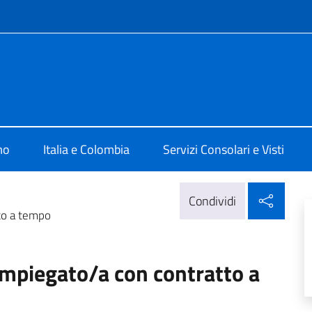
e menù
lia a Bogotà
mo
Italia e Colombia
Servizi Consolari e Visti
Condi
Condividi
to a tempo
impiegato/a con contratto a