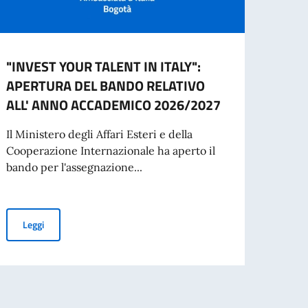
"INVEST YOUR TALENT IN ITALY":
SOSP
APERTURA DEL BANDO RELATIVO
27 E
ALL' ANNO ACCADEMICO 2026/2027
Si avv
aprile
Il Ministero degli Affari Esteri e della
ricev
Cooperazione Internazionale ha aperto il
bando per l'assegnazione...
6/2027
Leg
"INVEST YOUR TALENT IN ITALY": APERTURA DEL BANDO RELA
Leggi