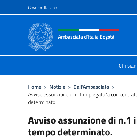
Salta al contenuto
Governo Italiano
Intestazione sito, social 
Ambasciata d'Italia Bogotà
Sito Ufficiale dell'Ambasciata d'Ita
Chi sia
Home
>
Notizie
>
Dall’Ambasciata
>
Avviso assunzione di n.1 impiegato/a con contrat
determinato.
Avviso assunzione di n.1 
tempo determinato.