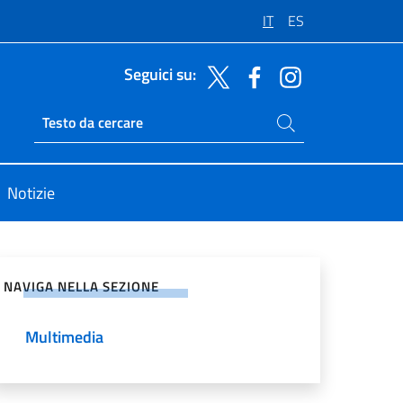
IT
ES
Seguici su:
Cerca nel sito
Ricerca sito live
Notizie
vidi sui Social Network
NAVIGA NELLA SEZIONE
Multimedia