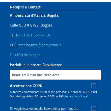
Sezione footer
Recapiti e Contatti
Ambasciata d’Italia a Bogotà
Calle 93B # 9-92, Bogotà
Tel:
(+57) 601 651 48 06
PEC:
amb.bogota@cert.esteri.it
Gli uffici della sede
Iscriviti alla nostra Newsletter
Inserisci la tua email
Accettazione GDPR
Autorizzo il trattamento dei miei dati personali ai sensi del GDPR e del
Decreto Legislativo 30 giugno 2003, n.196
Privacy
Note Legali
Sì, voglio iscrivermi alla Newsletter per ricevere