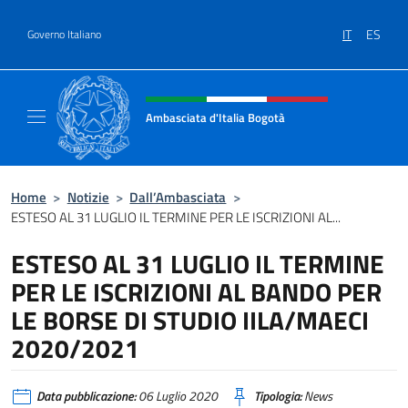
Salta al contenuto
IT
ES
Governo Italiano
Intestazione sito, social e menù
Ambasciata d'Italia Bogotà
Sito Ufficiale dell'Ambasciata d'Italia a Bog
Home
>
Notizie
>
Dall’Ambasciata
>
ESTESO AL 31 LUGLIO IL TERMINE PER LE ISCRIZIONI AL...
ESTESO AL 31 LUGLIO IL TERMINE
PER LE ISCRIZIONI AL BANDO PER
LE BORSE DI STUDIO IILA/MAECI
2020/2021
Data pubblicazione:
06 Luglio 2020
Tipologia:
News