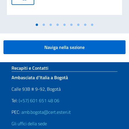
Naviga nella sezione
Sezione footer
Recapiti e Contatti
Ambasciata d’Italia a Bogotà
Calle 93B # 9-92, Bogotà
Tel:
(+57) 601 651 48 06
PEC:
amb.bogota@cert.esteri.it
Gli uffici della sede