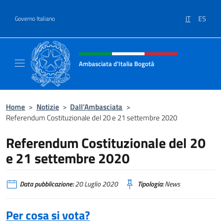
Salta al contenuto
IT
ES
Governo Italiano
Intestazione sito, social e menù
Ambasciata d'Italia Bogotà
Sito Ufficiale dell'Ambasciata d'Italia a Bog
Home
>
Notizie
>
Dall’Ambasciata
>
Referendum Costituzionale del 20 e 21 settembre 2020
Referendum Costituzionale del 20
e 21 settembre 2020
Data pubblicazione:
20 Luglio 2020
Tipologia:
News
Per cosa si vota?