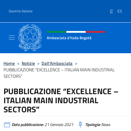
Salta al contenuto
IT
ES
Governo Italiano
Intestazione sito, social e menù
Ambasciata d'Italia Bogotà
Sito Ufficiale dell'Ambasciata d'Italia a Bog
Home
>
Notizie
>
Dall’Ambasciata
>
PUBBLICAZIONE “EXCELLENCE – ITALIAN MAIN INDUSTRIAL
SECTORS”
PUBBLICAZIONE “EXCELLENCE –
ITALIAN MAIN INDUSTRIAL
SECTORS”
Data pubblicazione:
21 Gennaio 2021
Tipologia:
News