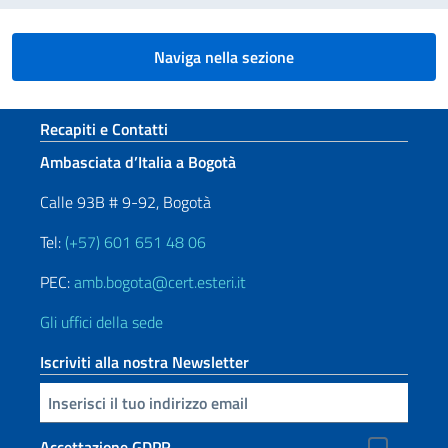
Naviga nella sezione
Sezione footer
Recapiti e Contatti
Ambasciata d’Italia a Bogotà
Calle 93B # 9-92, Bogotà
Tel:
(+57) 601 651 48 06
PEC:
amb.bogota@cert.esteri.it
Gli uffici della sede
Iscriviti alla nostra Newsletter
Inserisci la tua email
Accettazione GDPR