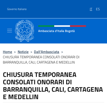
Salta al contenuto
IT
ES
Governo Italiano
Intestazione sito, social e menù
Ambasciata d'Italia Bogotà
Sito Ufficiale dell'Ambasciata d'Italia a Bog
Home
>
Notizie
>
Dall’Ambasciata
>
CHIUSURA TEMPORANEA CONSOLATI ONORARI DI
BARRANQUILLA, CALI, CARTAGENA E MEDELLIN
CHIUSURA TEMPORANEA
CONSOLATI ONORARI DI
BARRANQUILLA, CALI, CARTAGENA
E MEDELLIN