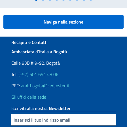
Naviga nella sezione
Sezione footer
Recapiti e Contatti
Ambasciata d’Italia a Bogotà
Calle 93B # 9-92, Bogotà
Tel:
(+57) 601 651 48 06
PEC:
amb.bogota@cert.esteri.it
Gli uffici della sede
Iscriviti alla nostra Newsletter
Inserisci la tua email