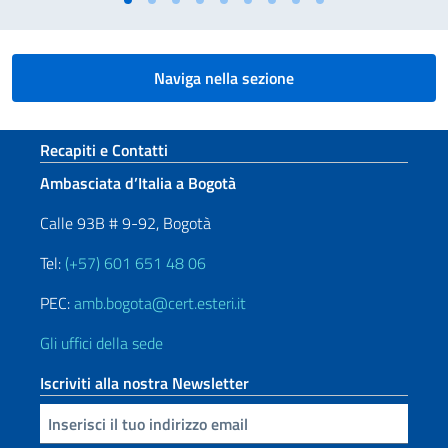
Naviga nella sezione
Sezione footer
Recapiti e Contatti
Ambasciata d’Italia a Bogotà
Calle 93B # 9-92, Bogotà
Tel:
(+57) 601 651 48 06
PEC:
amb.bogota@cert.esteri.it
Gli uffici della sede
Iscriviti alla nostra Newsletter
Inserisci la tua email