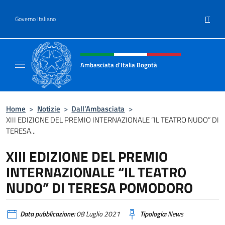
Salta al contenuto
IT
Governo Italiano
Intestazione sito, social e menù
Ambasciata d'Italia Bogotà
Sito Ufficiale dell'Ambasciata d'Italia a Bog
Home
>
Notizie
>
Dall’Ambasciata
>
XIII EDIZIONE DEL PREMIO INTERNAZIONALE “IL TEATRO NUDO” DI
TERESA...
XIII EDIZIONE DEL PREMIO
INTERNAZIONALE “IL TEATRO
NUDO” DI TERESA POMODORO
Data pubblicazione:
08 Luglio 2021
Tipologia:
News