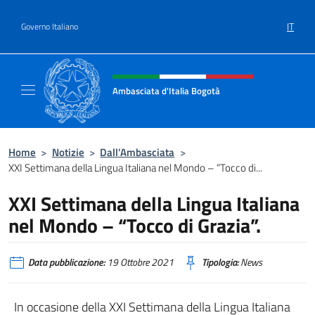
Salta al contenuto
IT
Governo Italiano
Intestazione sito, social e menù
Ambasciata d'Italia Bogotà
Sito Ufficiale dell'Ambasciata d'Italia a Bog
Home
>
Notizie
>
Dall’Ambasciata
>
XXI Settimana della Lingua Italiana nel Mondo – “Tocco di...
XXI Settimana della Lingua Italiana
nel Mondo – “Tocco di Grazia”.
Data pubblicazione:
19 Ottobre 2021
Tipologia:
News
In occasione della XXI Settimana della Lingua Italiana