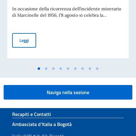
In occasione della ricorrenza dell’incidente minerario
di Marcinelle del 1956, l'8 agosto si celebra la...
Giornata del Sacrificio del Lavoro Italiano nel Mondo – 70° 
Leggi
Naviga nella sezione
Sezione footer
Recapiti e Contatti
Ambasciata d’Italia a Bogotà