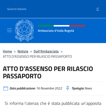
Salta al contenuto
IT
Governo Italiano
Intestazione sito, social e menù
Ambasciata d'Italia Bogotà
Sito Ufficiale dell'Ambasciata d'Italia a Bog
Home
>
Notizie
>
Dall’Ambasciata
>
ATTO D’ASSENSO PER RILASCIO PASSAPORTO
ATTO D’ASSENSO PER RILASCIO
PASSAPORTO
Data pubblicazione:
16 Novembre 2022
Tipologia:
News
Si informa l’utenza che è stata pubblicata un’apposita