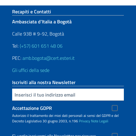
Sezione footer
Recapiti e Contatti
Ambasciata d’Italia a Bogotà
Calle 93B # 9-92, Bogotà
Tel:
(+57) 601 651 48 06
PEC:
amb.bogota@cert.esteri.it
Gli uffici della sede
Iscriviti alla nostra Newsletter
Inserisci la tua email
Accettazione GDPR
Autorizzo il trattamento dei miei dati personali ai sensi del GDPR e del
Decreto Legislativo 30 giugno 2003, n.196
Privacy
Note Legali