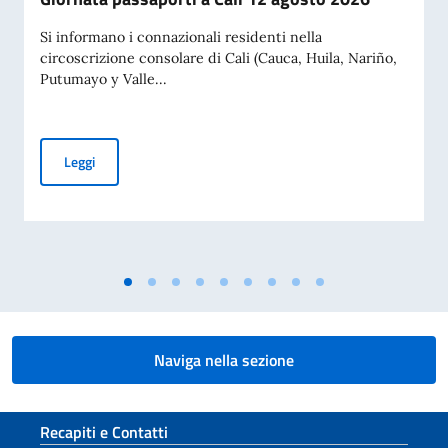
Si informano i connazionali residenti nella
circoscrizione consolare di Cali (Cauca, Huila, Nariño,
Putumayo y Valle...
Giornata passaporti a Cali 12 agosto 2026
Leggi
Naviga nella sezione
Sezione footer
Recapiti e Contatti