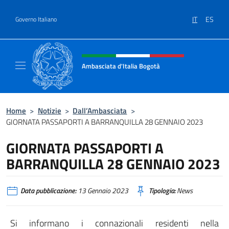
Salta al contenuto
IT
ES
Governo Italiano
Intestazione sito, social e menù
Ambasciata d'Italia Bogotà
Sito Ufficiale dell'Ambasciata d'Italia a Bog
Home
>
Notizie
>
Dall’Ambasciata
>
GIORNATA PASSAPORTI A BARRANQUILLA 28 GENNAIO 2023
GIORNATA PASSAPORTI A
BARRANQUILLA 28 GENNAIO 2023
Data pubblicazione:
13 Gennaio 2023
Tipologia:
News
Si informano i connazionali residenti nella