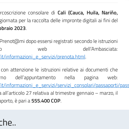
ircoscrizione consolare di
Cali (Cauca, Huila, Nariño,
iornata per la raccolta delle impronte digitali ai fini del
bbraio 2023
.
 Prenot@mi dopo essersi registrati secondo le istruzioni
 web dell’Ambasciata:
/it/informazioni_e_servizi/prenota.html
.
e con attenzione le istruzioni relative ai documenti che
rno dell’appuntamento nella pagina web:
it/informazioni_e_servizi/servizi_consolari/passaporti/pass
va all’articolo 27 relativa al trimestre gennaio – marzo, il
aporto, è pari a
555.400 COP
.
che..