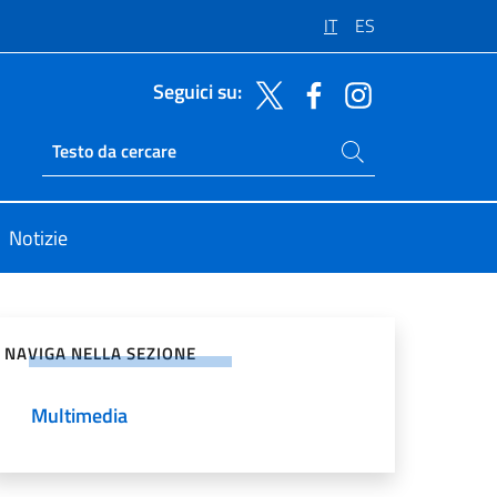
IT
ES
Seguici su:
Cerca nel sito
Ricerca sito live
Notizie
vidi sui Social Network
NAVIGA NELLA SEZIONE
Multimedia