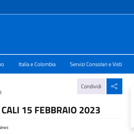
e menù
lia a Bogotà
mo
Italia e Colombia
Servizi Consolari e Visti
Condi
Condividi
3
CALI 15 FEBBRAIO 2023
ews