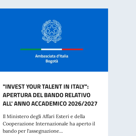
"INVEST YOUR TALENT IN ITALY":
SOSP
APERTURA DEL BANDO RELATIVO
27 E
ALL' ANNO ACCADEMICO 2026/2027
Si avv
aprile
Il Ministero degli Affari Esteri e della
ricev
Cooperazione Internazionale ha aperto il
bando per l'assegnazione...