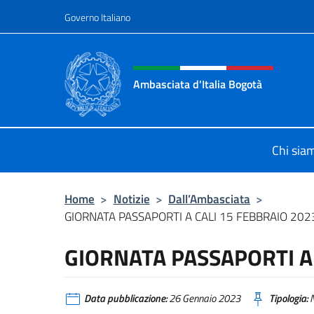
Salta al contenuto
Governo Italiano
Intestazione sito, social 
Ambasciata d'Italia Bogotà
Sito Ufficiale dell'Ambasciata d'Ita
Chi sia
Home
>
Notizie
>
Dall’Ambasciata
>
GIORNATA PASSAPORTI A CALI 15 FEBBRAIO 202
GIORNATA PASSAPORTI A 
Data pubblicazione:
26 Gennaio 2023
Tipologia:
N