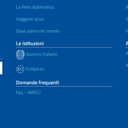
La Rete diplomatica
I
Viaggiare sicuri
S
Dove siamo nel mondo
N
Le Istituzioni
A
Governo Italiano
A
Europa.eu
Domande frequenti
Faq – MAECI