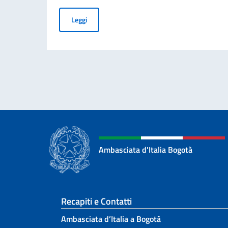
Giornata passaporti a Cali 12 agosto 2026
Leggi
Ambasciata d'Italia Bogotà
Sezione footer
Recapiti e Contatti
Ambasciata d’Italia a Bogotà