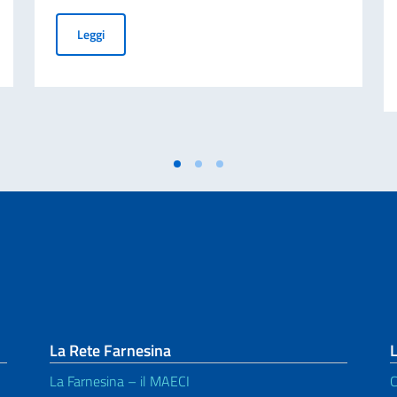
CANDIDATI VINCITORI BORSE DI STUDIO M.A.E.C.I 202
Leggi
La Rete Farnesina
L
La Farnesina – il MAECI
C