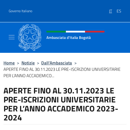
Salta al contenuto
IT
ES
Governo Italiano
Intestazione sito, social e menù
Ambasciata d'Italia Bogotà
Sito Ufficiale dell'Ambasciata d'Italia a Bog
Home
>
Notizie
>
Dall’Ambasciata
>
APERTE FINO AL 30.11.2023 LE PRE-ISCRIZIONI UNIVERSITARIE
PER L’ANNO ACCADEMICO...
APERTE FINO AL 30.11.2023 LE
PRE-ISCRIZIONI UNIVERSITARIE
PER L’ANNO ACCADEMICO 2023-
2024