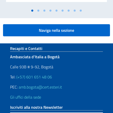
Naviga nella sezione
Sezione footer
Recapiti e Contatti
Ambasciata d’Italia a Bogotà
Calle 93B # 9-92, Bogotà
Tel:
(+57) 601 651 48 06
PEC:
amb.bogota@cert.esteri.it
Gli uffici della sede
Iscriviti alla nostra Newsletter