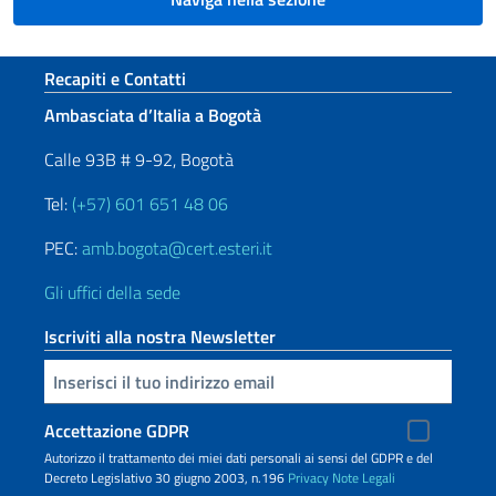
Sezione footer
Recapiti e Contatti
Ambasciata d’Italia a Bogotà
Calle 93B # 9-92, Bogotà
Tel:
(+57) 601 651 48 06
PEC:
amb.bogota@cert.esteri.it
Gli uffici della sede
Iscriviti alla nostra Newsletter
Inserisci la tua email
Accettazione GDPR
Autorizzo il trattamento dei miei dati personali ai sensi del GDPR e del
Decreto Legislativo 30 giugno 2003, n.196
Privacy
Note Legali