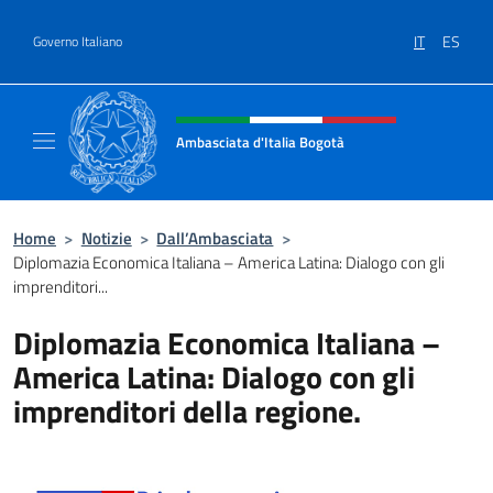
Salta al contenuto
IT
ES
Governo Italiano
Intestazione sito, social e menù
Ambasciata d'Italia Bogotà
Sito Ufficiale dell'Ambasciata d'Italia a Bog
Home
>
Notizie
>
Dall’Ambasciata
>
Diplomazia Economica Italiana – America Latina: Dialogo con gli
imprenditori...
Diplomazia Economica Italiana –
America Latina: Dialogo con gli
imprenditori della regione.