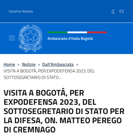
Salta al contenuto
IT
ES
Governo Italiano
Intestazione sito, social e menù
Ambasciata d'Italia Bogotà
Sito Ufficiale dell'Ambasciata d'Italia a Bog
Home
>
Notizie
>
Dall’Ambasciata
>
VISITA A BOGOTÁ, PER EXPODEFENSA 2023, DEL
SOTTOSEGRETARIO DI STATO...
VISITA A BOGOTÁ, PER
EXPODEFENSA 2023, DEL
SOTTOSEGRETARIO DI STATO PER
LA DIFESA, ON. MATTEO PEREGO
DI CREMNAGO