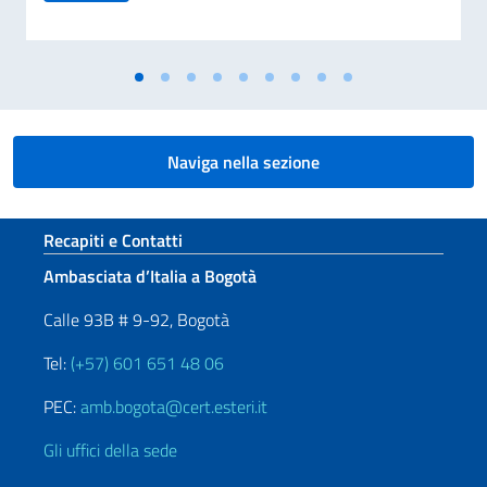
Naviga nella sezione
Sezione footer
Recapiti e Contatti
Ambasciata d’Italia a Bogotà
Calle 93B # 9-92, Bogotà
Tel:
(+57) 601 651 48 06
PEC:
amb.bogota@cert.esteri.it
Gli uffici della sede