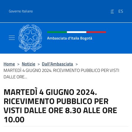
Salta al contenuto
IT
ES
Governo Italiano
Intestazione sito, social e menù
Ambasciata d'Italia Bogotà
Sito Ufficiale dell'Ambasciata d'Italia a Bog
Home
>
Notizie
>
Dall’Ambasciata
>
MARTEDÌ 4 GIUGNO 2024. RICEVIMENTO PUBBLICO PER VISTI
DALLE ORE...
MARTEDÌ 4 GIUGNO 2024.
RICEVIMENTO PUBBLICO PER
VISTI DALLE ORE 8.30 ALLE ORE
10.00