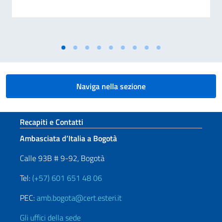
Naviga nella sezione
Sezione footer
Recapiti e Contatti
Ambasciata d’Italia a Bogotà
Calle 93B # 9-92, Bogotà
Tel:
(+57) 601 651 48 06
PEC:
amb.bogota@cert.esteri.it
Gli uffici della sede