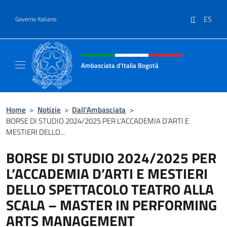
Salta al contenuto
IT
ES
Governo Italiano
Intestazione sito, social e menù
Ambasciata d'Italia Bogotà
Sito Ufficiale dell'Ambasciata d'Italia a Bog
Home
>
Notizie
>
Dall’Ambasciata
>
BORSE DI STUDIO 2024/2025 PER L’ACCADEMIA D’ARTI E
MESTIERI DELLO...
BORSE DI STUDIO 2024/2025 PER
L’ACCADEMIA D’ARTI E MESTIERI
DELLO SPETTACOLO TEATRO ALLA
SCALA – MASTER IN PERFORMING
ARTS MANAGEMENT