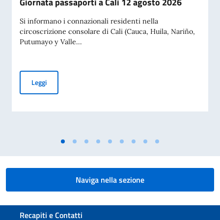
Giornata passaporti a Cali 12 agosto 2026
Si informano i connazionali residenti nella
circoscrizione consolare di Cali (Cauca, Huila, Nariño,
Putumayo y Valle...
Giornata passaporti a Cali 12 agosto 2026
Leggi
Naviga nella sezione
Sezione footer
Recapiti e Contatti