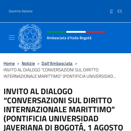
Salta al contenuto
IT
ES
Governo Italiano
Intestazione sito, social e menù
Ambasciata d'Italia Bogotà
Sito Ufficiale dell'Ambasciata d'Italia a Bog
Home
>
Notizie
>
Dall’Ambasciata
>
INVITO AL DIALOGO “CONVERSAZIONI SUL DIRITTO
INTERNAZIONALE MARITTIMO” (PONTIFICIA UNIVERSIDAD...
INVITO AL DIALOGO
“CONVERSAZIONI SUL DIRITTO
INTERNAZIONALE MARITTIMO”
(PONTIFICIA UNIVERSIDAD
JAVERIANA DI BOGOTÁ, 1 AGOSTO