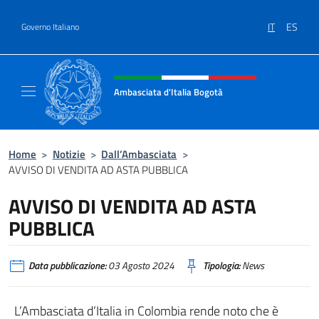
Salta al contenuto
IT
ES
Governo Italiano
Intestazione sito, social e menù
Ambasciata d'Italia Bogotà
Sito Ufficiale dell'Ambasciata d'Italia a Bog
Home
>
Notizie
>
Dall’Ambasciata
>
AVVISO DI VENDITA AD ASTA PUBBLICA
AVVISO DI VENDITA AD ASTA
PUBBLICA
Data pubblicazione:
03 Agosto 2024
Tipologia:
News
L’Ambasciata d’Italia in Colombia rende noto che è