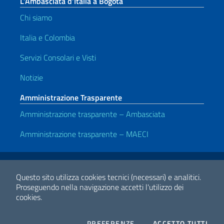
L’Ambasciata d’Italia a Bogotà
Chi siamo
Italia e Colombia
Servizi Consolari e Visti
Notizie
Amministrazione Trasparente
Amministrazione trasparente – Ambasciata
Amministrazione trasparente – MAECI
Link Utili
Note legali
Privacy e cookie policy
Dichiarazione di accessibilità
Questo sito utilizza cookies tecnici (necessari) e analitici.
Proseguendo nella navigazione accetti l'utilizzo dei
cookies.
2026 Copyright Ministero degli Affari Esteri e della Cooperazione
Internazionale
COOKIES
I CO
PREFERENZE
ACCETTO TUTTI