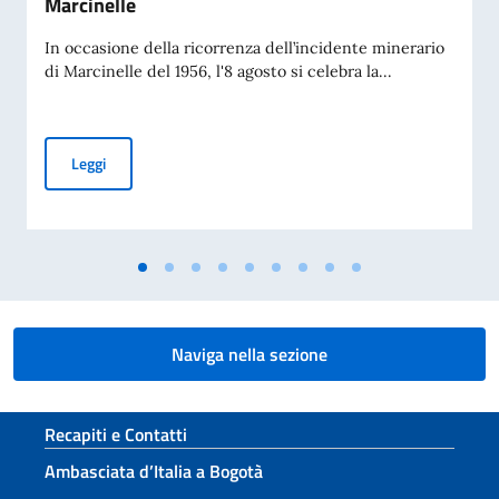
Marcinelle
In occasione della ricorrenza dell’incidente minerario
di Marcinelle del 1956, l'8 agosto si celebra la...
Giornata del Sacrificio del Lavoro Italiano nel Mondo – 70° 
Leggi
Naviga nella sezione
Sezione footer
Recapiti e Contatti
Ambasciata d’Italia a Bogotà