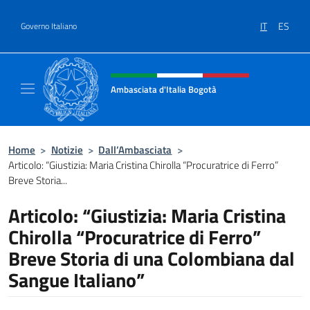
Salta al contenuto
IT
ES
Governo Italiano
Intestazione sito, social e menù
Ambasciata d'Italia Bogotà
Sito Ufficiale dell'Ambasciata d'Italia a Bog
Home
>
Notizie
>
Dall’Ambasciata
>
Articolo: “Giustizia: Maria Cristina Chirolla “Procuratrice di Ferro”
Breve Storia...
Articolo: “Giustizia: Maria Cristina
Chirolla “Procuratrice di Ferro”
Breve Storia di una Colombiana dal
Sangue Italiano”