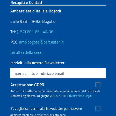
Sezione footer
Recapiti e Contatti
Ambasciata d’Italia a Bogotà
Calle 93B # 9-92, Bogotà
Tel:
(+57) 601 651 48 06
PEC:
amb.bogota@cert.esteri.it
Gli uffici della sede
Iscriviti alla nostra Newsletter
Inserisci la tua email
Accettazione GDPR
Autorizzo il trattamento dei miei dati personali ai sensi del GDPR e del
Decreto Legislativo 30 giugno 2003, n.196
Privacy
Note Legali
Sì, voglio iscrivermi alla Newsletter per ricevere
aggiornamenti sulle attività di questa sede