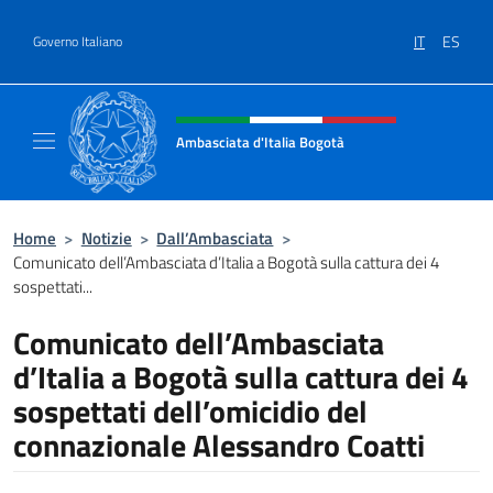
Salta al contenuto
IT
ES
Governo Italiano
Intestazione sito, social e menù
Ambasciata d'Italia Bogotà
Sito Ufficiale dell'Ambasciata d'Italia a Bog
Home
>
Notizie
>
Dall’Ambasciata
>
Comunicato dell’Ambasciata d’Italia a Bogotà sulla cattura dei 4
sospettati...
Comunicato dell’Ambasciata
d’Italia a Bogotà sulla cattura dei 4
sospettati dell’omicidio del
connazionale Alessandro Coatti