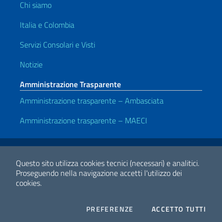
Chi siamo
Italia e Colombia
Servizi Consolari e Visti
Notizie
Amministrazione Trasparente
Amministrazione trasparente – Ambasciata
Amministrazione trasparente – MAECI
Link Utili
Note legali
Privacy e cookie policy
Dichiarazione di accessibilità
Questo sito utilizza cookies tecnici (necessari) e analitici.
Proseguendo nella navigazione accetti l'utilizzo dei
cookies.
2026 Copyright Ministero degli Affari Esteri e della Cooperazione
Internazionale
COOKIES
I CO
PREFERENZE
ACCETTO TUTTI
Facebook
Twitter
Whatsapp