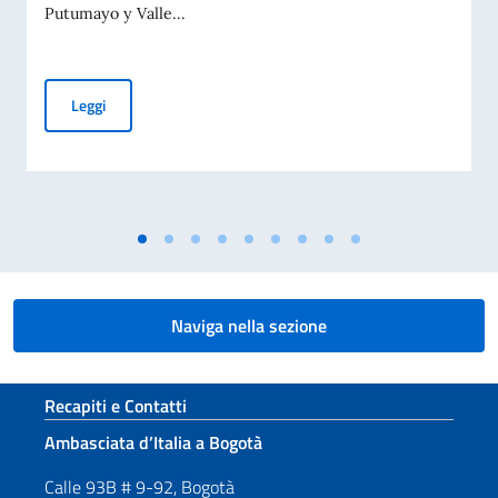
Putumayo y Valle...
Giornata passaporti a Cali 12 agosto 2026
Leggi
Naviga nella sezione
Sezione footer
Recapiti e Contatti
Ambasciata d’Italia a Bogotà
Calle 93B # 9-92, Bogotà