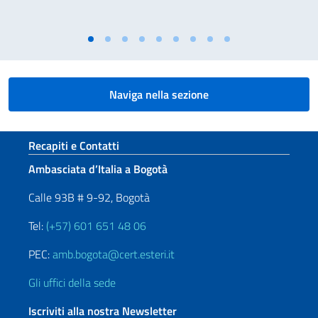
Naviga nella sezione
Sezione footer
Recapiti e Contatti
Ambasciata d’Italia a Bogotà
Calle 93B # 9-92, Bogotà
Tel:
(+57) 601 651 48 06
PEC:
amb.bogota@cert.esteri.it
Gli uffici della sede
Iscriviti alla nostra Newsletter