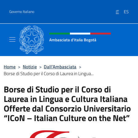
Salta al contenuto
IT
ES
Governo Italiano
Intestazione sito, social e menù
Ambasciata d'Italia Bogotà
Sito Ufficiale dell'Ambasciata d'Italia a Bog
Home
>
Notizie
>
Dall’Ambasciata
>
Borse di Studio per il Corso di Laurea in Lingua...
Borse di Studio per il Corso di
Laurea in Lingua e Cultura Italiana
Offerte dal Consorzio Universitario
“ICoN – Italian Culture on the Net”