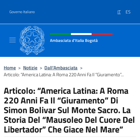
Salta al contenuto
IT
ES
Governo Italiano
Intestazione sito, social e menù
Ambasciata d'Italia Bogotà
Sito Ufficiale dell'Ambasciata d'Italia a Bog
Home
>
Notizie
>
Dall’Ambasciata
>
Articolo: “America Latina: A Roma 220 Anni Fa Il “Giuramento”...
Articolo: “America Latina: A Roma
220 Anni Fa Il “Giuramento” Di
Simon Bolivar Sul Monte Sacro. La
Storia Del “Mausoleo Del Cuore Del
Libertador” Che Giace Nel Mare”