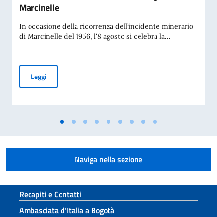
Marcinelle
In occasione della ricorrenza dell’incidente minerario
di Marcinelle del 1956, l'8 agosto si celebra la...
Giornata del Sacrificio del Lavoro Italiano nel Mondo – 70° 
Leggi
Naviga nella sezione
Sezione footer
Recapiti e Contatti
Ambasciata d’Italia a Bogotà