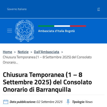
Salta al contenuto
IT
Governo Italiano
Intestazione sito, social e menù
Ambasciata d'Italia Bogotà
Sito Ufficiale dell'Ambasciata d'Italia a Bog
Home
>
Notizie
>
Dall’Ambasciata
>
Chiusura Temporanea (1 – 8 Settembre 2025) del Consolato
Onorario...
Chiusura Temporanea (1 – 8
Settembre 2025) del Consolato
Onorario di Barranquilla
Data pubblicazione:
02 Settembre 2025
Tipologia:
News