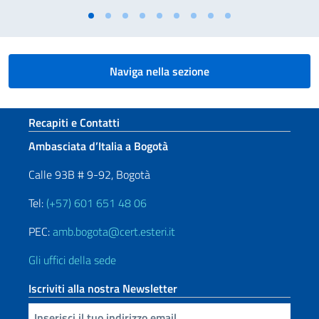
Naviga nella sezione
Sezione footer
Recapiti e Contatti
Ambasciata d’Italia a Bogotà
Calle 93B # 9-92, Bogotà
Tel:
(+57) 601 651 48 06
PEC:
amb.bogota@cert.esteri.it
Gli uffici della sede
Iscriviti alla nostra Newsletter
Inserisci la tua email