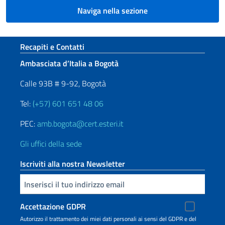
Naviga nella sezione
Sezione footer
Recapiti e Contatti
Ambasciata d’Italia a Bogotà
Calle 93B # 9-92, Bogotà
Tel:
(+57) 601 651 48 06
PEC:
amb.bogota@cert.esteri.it
Gli uffici della sede
Iscriviti alla nostra Newsletter
Inserisci la tua email
Accettazione GDPR
Autorizzo il trattamento dei miei dati personali ai sensi del GDPR e del