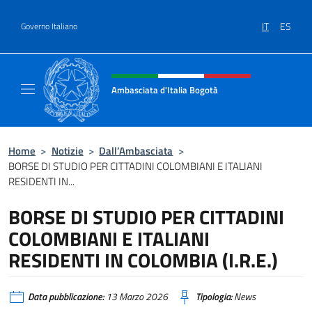
Salta al contenuto
IT
ES
Governo Italiano
Intestazione sito, social e menù
Ambasciata d'Italia Bogotà
Sito Ufficiale dell'Ambasciata d'Italia a Bog
Home
>
Notizie
>
Dall’Ambasciata
>
BORSE DI STUDIO PER CITTADINI COLOMBIANI E ITALIANI
RESIDENTI IN...
BORSE DI STUDIO PER CITTADINI
COLOMBIANI E ITALIANI
RESIDENTI IN COLOMBIA (I.R.E.)
Data pubblicazione:
13 Marzo 2026
Tipologia:
News