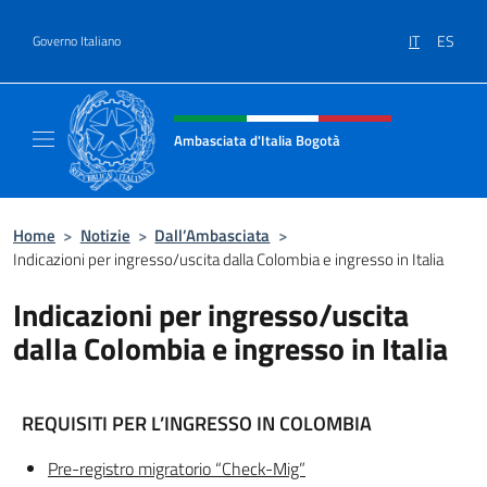
Salta al contenuto
IT
ES
Governo Italiano
Intestazione sito, social e menù
Ambasciata d'Italia Bogotà
Sito Ufficiale dell'Ambasciata d'Italia a Bog
Home
>
Notizie
>
Dall’Ambasciata
>
Indicazioni per ingresso/uscita dalla Colombia e ingresso in Italia
Indicazioni per ingresso/uscita
dalla Colombia e ingresso in Italia
REQUISITI PER L’INGRESSO IN COLOMBIA
Pre-registro migratorio “Check-Mig”