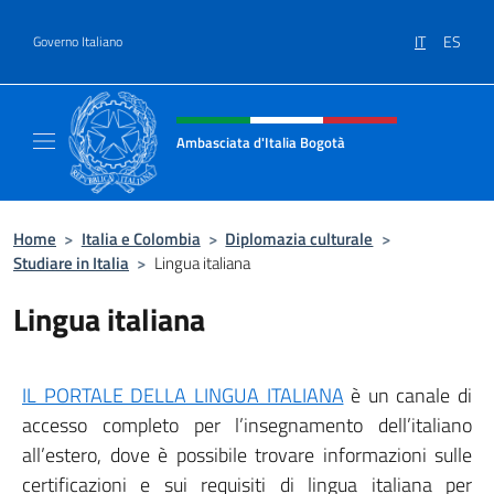
Salta al contenuto
IT
ES
Governo Italiano
Intestazione sito, social e menù
Ambasciata d'Italia Bogotà
Sito Ufficiale dell'Ambasciata d'Italia a Bog
Home
>
Italia e Colombia
>
Diplomazia culturale
>
Studiare in Italia
>
Lingua italiana
Lingua italiana
IL PORTALE DELLA LINGUA ITALIANA
è un canale di
accesso completo per l’insegnamento dell’italiano
all’estero, dove è possibile trovare informazioni sulle
certificazioni e sui requisiti di lingua italiana per