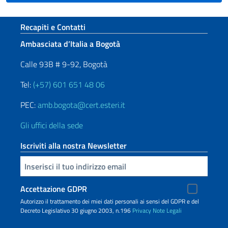
Sezione footer
Recapiti e Contatti
Ambasciata d’Italia a Bogotà
Calle 93B # 9-92, Bogotà
Tel:
(+57) 601 651 48 06
PEC:
amb.bogota@cert.esteri.it
Gli uffici della sede
Iscriviti alla nostra Newsletter
Inserisci la tua email
Accettazione GDPR
Autorizzo il trattamento dei miei dati personali ai sensi del GDPR e del
Decreto Legislativo 30 giugno 2003, n.196
Privacy
Note Legali