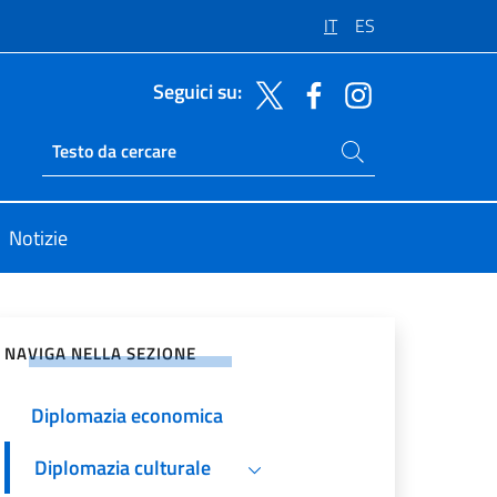
IT
ES
Seguici su:
Cerca nel sito
Ricerca sito live
Notizie
vidi sui Social Network
NAVIGA NELLA SEZIONE
Diplomazia economica
Diplomazia culturale