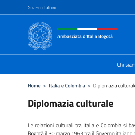
Salta al contenuto
Governo Italiano
Intestazione sito, social 
Ambasciata d'Italia Bogotà
Sito Ufficiale dell'Ambasciata d'Ita
Chi sia
Home
>
Italia e Colombia
>
Diplomazia cultural
Diplomazia culturale
Le relazioni culturali tra Italia e Colombia si ba
Bogotà il 30 marzo 1963 tra il Governo italiano 