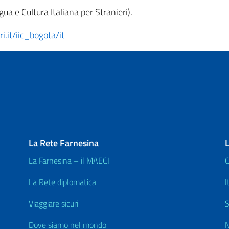
a e Cultura Italiana per Stranieri).
ri.it/iic_bogota/it
La Rete Farnesina
L
La Farnesina – il MAECI
C
La Rete diplomatica
I
Viaggiare sicuri
S
Dove siamo nel mondo
N