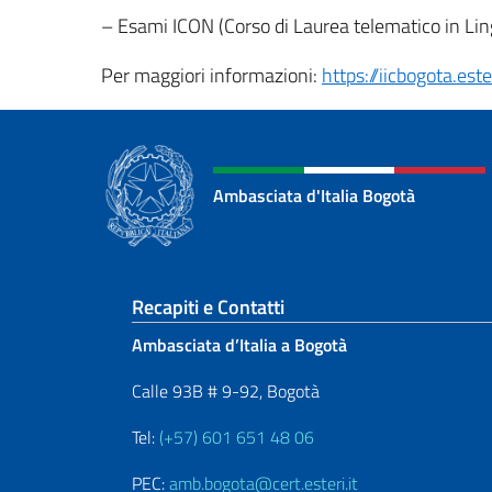
– Esami ICON (Corso di Laurea telematico in Lingu
Per maggiori informazioni:
https://iicbogota.este
Ambasciata d'Italia Bogotà
Sezione footer
Recapiti e Contatti
Ambasciata d’Italia a Bogotà
Calle 93B # 9-92, Bogotà
Tel:
(+57) 601 651 48 06
PEC:
amb.bogota@cert.esteri.it