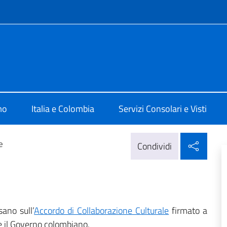
e menù
lia a Bogotà
mo
Italia e Colombia
Servizi Consolari e Visti
Condi
e
Condividi
sano sull’
Accordo di Collaborazione Culturale
firmato a
e il Governo colombiano.