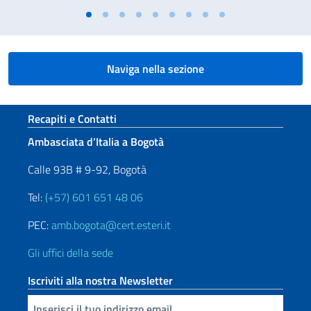
Naviga nella sezione
Sezione footer
Recapiti e Contatti
Ambasciata d’Italia a Bogotà
Calle 93B # 9-92, Bogotà
Tel:
(+57) 601 651 48 06
PEC:
amb.bogota@cert.esteri.it
Gli uffici della sede
Iscriviti alla nostra Newsletter
Inserisci la tua email