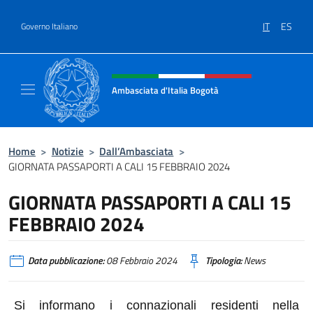
Salta al contenuto
IT
ES
Governo Italiano
Intestazione sito, social e menù
Ambasciata d'Italia Bogotà
Sito Ufficiale dell'Ambasciata d'Italia a Bog
Home
>
Notizie
>
Dall’Ambasciata
>
GIORNATA PASSAPORTI A CALI 15 FEBBRAIO 2024
GIORNATA PASSAPORTI A CALI 15
FEBBRAIO 2024
Data pubblicazione:
08 Febbraio 2024
Tipologia:
News
Si informano i connazionali residenti nella