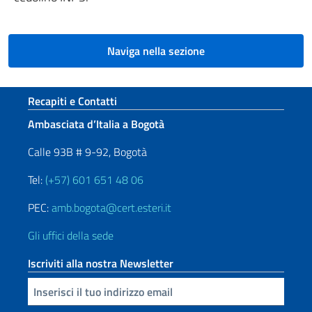
Naviga nella sezione
Sezione footer
Recapiti e Contatti
Ambasciata d’Italia a Bogotà
Calle 93B # 9-92, Bogotà
Tel:
(+57) 601 651 48 06
PEC:
amb.bogota@cert.esteri.it
Gli uffici della sede
Iscriviti alla nostra Newsletter
Inserisci la tua email