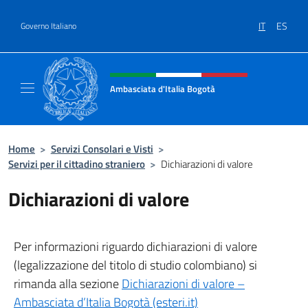
Salta al contenuto
IT
ES
Governo Italiano
Intestazione sito, social e menù
Ambasciata d'Italia Bogotà
Sito Ufficiale dell'Ambasciata d'Italia a Bog
Home
>
Servizi Consolari e Visti
>
Servizi per il cittadino straniero
>
Dichiarazioni di valore
Dichiarazioni di valore
Per informazioni riguardo dichiarazioni di valore
(legalizzazione del titolo di studio colombiano) si
rimanda alla sezione
Dichiarazioni di valore –
Ambasciata d’Italia Bogotà (esteri.it)