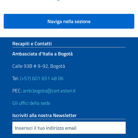
Naviga nella sezione
Sezione footer
Recapiti e Contatti
Ambasciata d’Italia a Bogotà
Calle 93B # 9-92, Bogotà
Tel:
(+57) 601 651 48 06
PEC:
amb.bogota@cert.esteri.it
Gli uffici della sede
Iscriviti alla nostra Newsletter
Inserisci la tua email