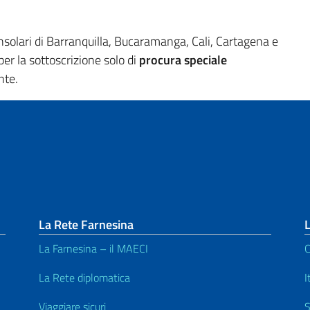
 consolari di Barranquilla, Bucaramanga, Cali, Cartagena e
r la sottoscrizione solo di
procura speciale
nte.
La Rete Farnesina
L
La Farnesina – il MAECI
C
La Rete diplomatica
I
Viaggiare sicuri
S