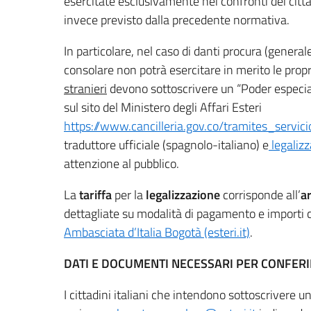
esercitate esclusivamente nei confronti dei citta
invece previsto dalla precedente normativa.
In particolare, nel caso di danti procura (generale 
consolare non potrà esercitare in merito le prop
stranieri
devono sottoscrivere un “Poder especia
sul sito del Ministero degli Affari Esteri
https://www.cancilleria.gov.co/tramites_servici
traduttore ufficiale (spagnolo-italiano) e
legalizz
attenzione al pubblico.
La
tariffa
per la
legalizzazione
corrisponde all’
ar
dettagliate su modalità di pagamento e importi 
Ambasciata d’Italia Bogotà (esteri.it)
.
DATI E DOCUMENTI NECESSARI PER CONFER
I cittadini italiani che intendono sottoscrivere