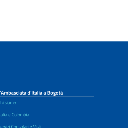
’Ambasciata d’Italia a Bogotà
hi siamo
talia e Colombia
ervizi Consolari e Visti