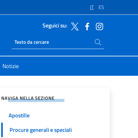
IT
ES
Seguici su:
Cerca nel sito
Ricerca sito live
Notizie
vidi sui Social Network
NAVIGA NELLA SEZIONE
Apostille
Procure generali e speciali