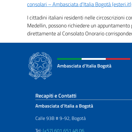
consolari – Ambasciata d’Italia Bogotà (esteri.it)
I cittadini italiani residenti nelle circoscrizioni
Medellin, possono richiedere un appuntamento pe
direttamente al Consolato Onorario corrisponde
Ambasciata d'Italia Bogotà
Sezione footer
Recapiti e Contatti
Ambasciata d’Italia a Bogotà
Calle 93B # 9-92, Bogotà
Tel:
(+57) 601 651 48 06