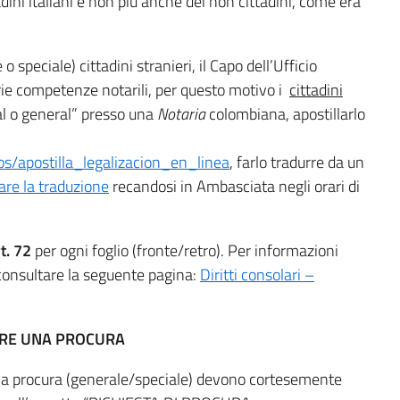
dini italiani e non più anche dei non cittadini, come era
o speciale) cittadini stranieri, il Capo dell’Ufficio
rie competenze notarili, per questo motivo i
cittadini
l o general” presso una
Notaria
colombiana, apostillarlo
os/apostilla_legalizacion_en_linea
, farlo tradurre da un
are la traduzione
recandosi in Ambasciata negli orari di
t. 72
per ogni foglio (fronte/retro).
Per informazioni
consultare la seguente pagina:
Diritti consolari –
IRE UNA PROCURA
 una procura (generale/speciale) devono cortesemente