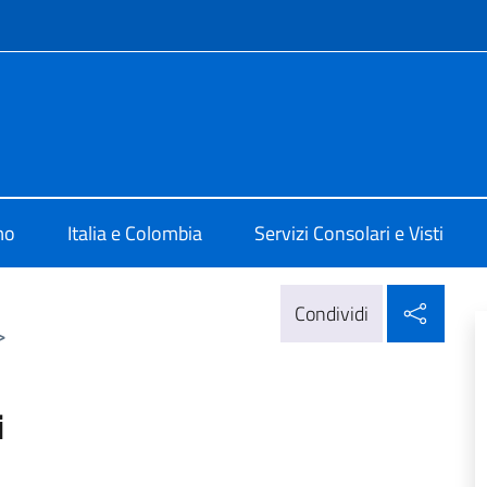
e menù
lia a Bogotà
mo
Italia e Colombia
Servizi Consolari e Visti
Condi
Condividi
>
i