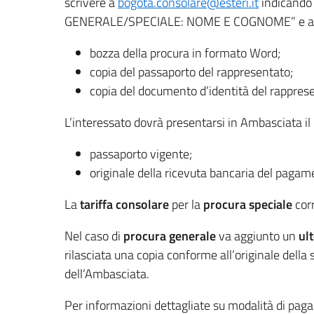
scrivere a
bogota.consolare@esteri.it
indicando
GENERALE/SPECIALE: NOME E COGNOME” e al
bozza della procura in formato Word;
copia del passaporto del rappresentato;
copia del documento d’identità del rappres
L’interessato dovrà presentarsi in Ambasciata i
passaporto vigente;
originale della ricevuta bancaria del paga
La
tariffa consolare
per la
procura speciale
corr
Nel caso di
procura generale
va aggiunto un
ul
rilasciata una copia conforme all’originale della s
dell’Ambasciata.
Per informazioni dettagliate su modalità di pag