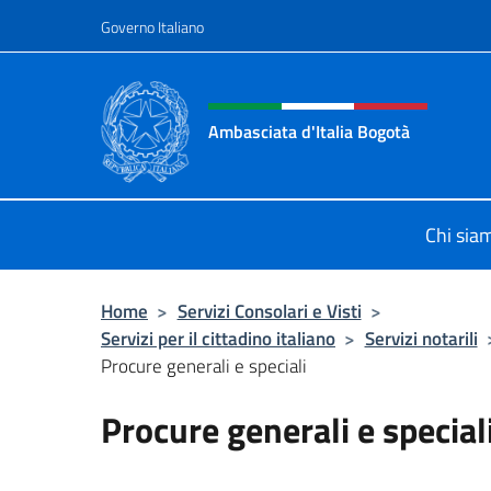
Salta al contenuto
Governo Italiano
Intestazione sito, social 
Ambasciata d'Italia Bogotà
Sito Ufficiale dell'Ambasciata d'Ita
Chi sia
Home
>
Servizi Consolari e Visti
>
Servizi per il cittadino italiano
>
Servizi notarili
Procure generali e speciali
Procure generali e special