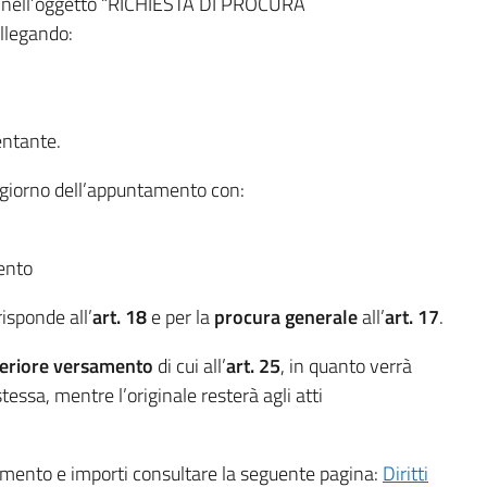
 nell’oggetto “RICHIESTA DI PROCURA
legando:
entante.
l giorno dell’appuntamento con:
mento
isponde all’
art. 18
e per la
procura generale
all’
art. 17
.
teriore versamento
di cui all’
art. 25
, in quanto verrà
tessa, mentre l’originale resterà agli atti
amento e importi consultare la seguente pagina:
Diritti