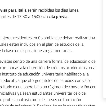
e
visa para Italia
serán recibidas los días lunes,
 martes de 13:30 a 15:00
sin cita previa.
ranjeros residentes en Colombia que deban realizar una
ales estén incluidos en el plan de estudios de la
e la base de disposiciones reglamentarias.
evistas dentro de una carrera formal de educación o de
aminadas a la obtención de créditos académicos toda
Instituto de educación universitaria habilitado a la
n educativa que otorgue títulos de estudios con valor
reditado o que opere bajo un régimen de convención con
iniciativas ya sean estudiantes universitarios o de
ón profesional así como de cursos de formación
íodo de prácticas; 3. Realización de la pasantía dentro