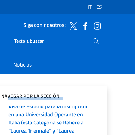
para Efectuar un Periodo de
IT
ES
Estudios en una Universidad
Operante en Italia (en Esta
Siga con nosotros:
Tipología Están También Incluidos
los Programas de Doble
Buscar en el sitio
Ricerca sito live
Titulación)
Visa de Estudios para Realizar un
Noticias
Curso de Especialización Post-
Universitaria (en Esta Categoría
rtir en Redes Sociales
Están Incluidos: Master de I y II
nivel, PhD)
NAVEGAR POR LA SECCIÓN
Visa de Estudio para la Inscripción
en una Universidad Operante en
Italia (esta Categoría se Refiere a
“Laurea Triennale” y “Laurea