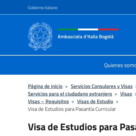
Saltar al contenido
Gobierno italiano
Encabezado del sitio web,
Ambasciata d'Italia Bogotà
Sito Ufficiale dell'Ambasciata d'Ita
Quienes som
Página de inicio
>
Servicios Consulares y Visas
Servicios para el ciudadano extranjero
>
Visas
Visas – Requisitos
>
Visas de Estudio
>
Visa de Estudios para Pasantía Curricular
Visa de Estudios para Pas