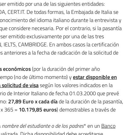
 ser emitido por una de las siguientes entidades:
LIDA, CERT.IT. De todas formas, la Embajada de Italia se
 conocimiento del idioma italiano durante la entrevista y
ue considere necesaria. Por el contrario, si la pasantía
á ser emitido exclusivamente por una de las tres
, IELTS, CAMBRIDGE. En ambos casos la certificación
 anteriores a la fecha de radicación de la solicitud de
os económicos
(por la duración del primer año
 tiempo (no de último momento) y
estar disponible en
 solicitud de visa
según los valores indicados en la
erio de Interior Italiano de fecha 01.03.2000 que prevé
imo:
27,89 Euro x cada día
de la duración de la pasantía,
9 x 365 =
10.179,85 euros
) demostrables a través de
a
nombre del estudiante o de los padres
* en un
Banco
ualizada. Dicha disponibilidad debe acreditarse