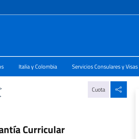
 redes sociales y menú
lia a Bogotà
os
Italia y Colombia
Servicios Consulares y Visas
Compa
>
Cuota
>
antía Curricular