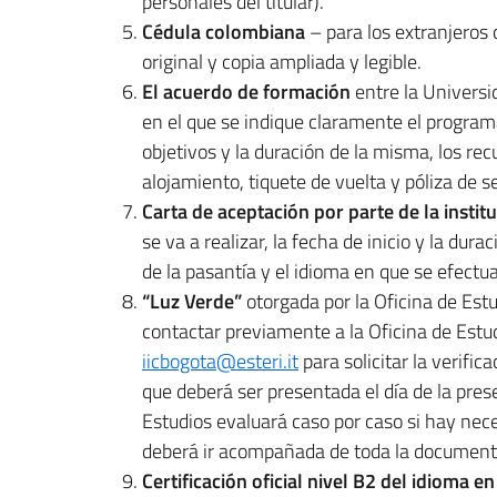
personales del titular).
Cédula colombiana
– para los extranjeros 
original y copia ampliada y legible.
El acuerdo
de formación
entre la Universid
en el que se indique claramente el programa,
objetivos y la duración de la misma, los rec
alojamiento, tiquete de vuelta y póliza de s
Carta de aceptación por parte de la insti
se va a realizar, la fecha de inicio y la dur
de la pasantía y el idioma en que se efectua
“Luz Verde”
otorgada por la Oficina de Estu
contactar previamente a la Oficina de Estudi
iicbogota@esteri.it
para solicitar la verific
que deberá ser presentada el día de la prese
Estudios evaluará caso por caso si hay nec
deberá ir acompañada de toda la documenta
Certificación oficial nivel B2 del idioma en