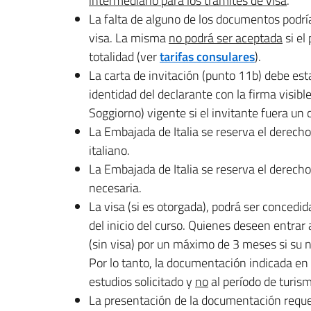
intermediario para los tramites de visa
.
La falta de alguno de los documentos podría 
visa. La misma
no podrá ser aceptada
si el
totalidad (ver
tarifas consulares
).
La carta de invitación (punto 11b) debe e
identidad del declarante con la firma visib
Soggiorno) vigente si el invitante fuera un
La Embajada de Italia se reserva el derecho 
italiano.
La Embajada de Italia se reserva el derech
necesaria.
La visa (si es otorgada), podrá ser concedi
del inicio del curso. Quienes deseen entrar
(sin visa) por un máximo de 3 meses si su na
Por lo tanto, la documentación indicada en 
estudios solicitado y
no
al período de turis
La presentación de la documentación reque