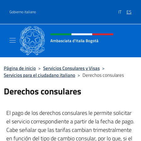
Saltar al contenido
IT
ES
Gobierno italiano
Encabezado del sitio web, redes
Ambasciata d'Italia Bogotà
Sito Ufficiale dell'Ambasciata d'Italia a Bog
Página de inicio
>
Servicios Consulares y Visas
>
Servicios para el ciudadano italiano
>
Derechos consulares
Derechos consulares
El pago de los derechos consulares le permite solicitar
el servicio correspondiente a partir de la fecha de pago.
Cabe señalar que las tarifas cambian trimestralmente
en función del tipo de cambio consular, por lo que, si el