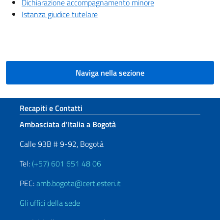
Dichiarazione accompagnamento minore
Istanza giudice tutelare
Naviga nella sezione
Sezione footer
Recapiti e Contatti
Ambasciata d’Italia a Bogotà
Calle 93B # 9-92, Bogotà
Tel:
(+57) 601 651 48 06
PEC:
amb.bogota@cert.esteri.it
Gli uffici della sede