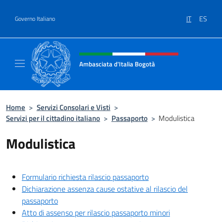
Salta al contenuto
IT
ES
Governo Italiano
Intestazione sito, social e menù
Ambasciata d'Italia Bogotà
Sito Ufficiale dell'Ambasciata d'Italia a Bog
Home
>
Servizi Consolari e Visti
>
Servizi per il cittadino italiano
>
Passaporto
>
Modulistica
Modulistica
Formulario richiesta rilascio passaporto
Dichiarazione assenza cause ostative al rilascio del
passaporto
Atto di assenso per rilascio passaporto minori