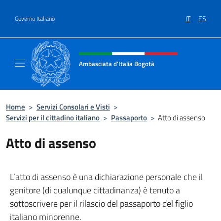
Salta al contenuto
IT
ES
Governo Italiano
Intestazione sito, social e menù
Ambasciata d'Italia Bogotà
Sito Ufficiale dell'Ambasciata d'Italia a Bog
Home
>
Servizi Consolari e Visti
>
Servizi per il cittadino italiano
>
Passaporto
>
Atto di assenso
Atto di assenso
L’atto di assenso è una dichiarazione personale che il
genitore (di qualunque cittadinanza) è tenuto a
sottoscrivere per il rilascio del passaporto del figlio
italiano minorenne.