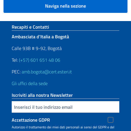
Naviga nella sezione
Sezione footer
Recapiti e Contatti
Ambasciata d’Italia a Bogotà
Calle 93B # 9-92, Bogotà
Tel:
(+57) 601 651 48 06
PEC:
amb.bogota@cert.esteri.it
Gli uffici della sede
Iscriviti alla nostra Newsletter
Inserisci la tua email
Accettazione GDPR
Autorizzo il trattamento dei miei dati personali ai sensi del GDPR e del