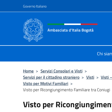
Salta al contenuto
Governo Italiano
Intestazione sito, social 
Ambasciata d'Italia Bogotà
Sito Ufficiale dell'Ambasciata d'Ita
Chi sia
Home
>
Servizi Consolari e Visti
>
Servizi per il cittadino straniero
>
Visti
>
Visti 
Visto per Motivi Familiari
>
Visto per Ricongiungimento Familiare tra Coniugi
Visto per Ricongiungiment