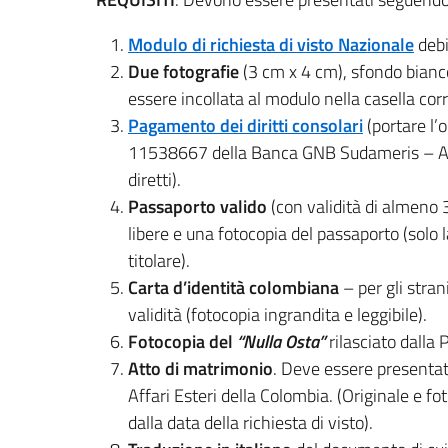
Modulo di richiesta di visto Nazionale
debi
Due fotografie
(3 cm x 4 cm), sfondo bianco
essere incollata al modulo nella casella cor
Pagamento dei diritti consolari
(portare l’
11538667 della Banca GNB Sudameris – Art.
diretti).
Passaporto valido
(con validità di almeno 
libere e una fotocopia del passaporto (solo 
titolare).
Carta d’identità colombiana
– per gli stran
validità (fotocopia ingrandita e leggibile).
Fotocopia del
“Nulla Osta”
rilasciato dalla 
Atto di matrimonio
. Deve essere presentato
Affari Esteri della Colombia. (Originale e fo
dalla data della richiesta di visto).