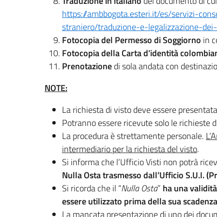
Traduzione in italiano
del documento di cui a
https://ambbogota.esteri.it/es/servizi-conso
straniero/traduzione-e-legalizzazione-de
Fotocopia del Permesso di Soggiorno
in c
Fotocopia della Carta d’identità colombi
Prenotazione
di sola andata con destinazion
NOTE:
La richiesta di visto deve essere presentat
Potranno essere ricevute solo le richieste d
La procedura è strettamente personale.
L’
intermediario per la richiesta del visto
.
Si informa che l’Ufficio Visti non potrà ri
Nulla Osta trasmesso dall’Ufficio S.U.I. (Pre
Si ricorda che il “
Nulla Osta
”
ha una validità
essere utilizzato prima della sua scadenz
La mancata presentazione di uno dei documen