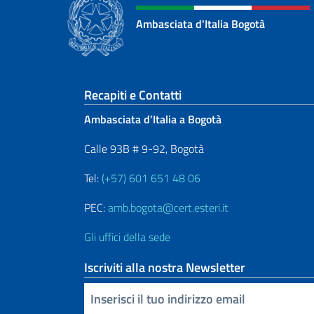
Ambasciata d'Italia Bogotà
Sezione footer
Recapiti e Contatti
Ambasciata d’Italia a Bogotà
Calle 93B # 9-92, Bogotà
Tel:
(+57) 601 651 48 06
PEC:
amb.bogota@cert.esteri.it
Gli uffici della sede
Iscriviti alla nostra Newsletter
Inserisci la tua email