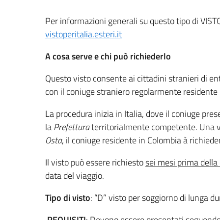
Per informazioni generali su questo tipo di VISTO,
vistoperitalia.esteri.it
A cosa serve e chi può richiederlo
Questo visto consente ai cittadini stranieri di en
con il coniuge straniero regolarmente residente i
La procedura inizia in Italia, dove il coniuge p
la
Prefettura
territorialmente competente. Una v
Osta
, il coniuge residente in Colombia à richiedere
Il visto può essere richiesto
sei mesi prima della 
data del viaggio.
Tipo di visto
: “D” visto per soggiorno di lunga dur
REQUISITI
: Devono essere presentati seguendo i