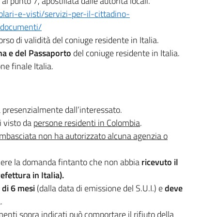
l punto 7, apostillata dalle autorità locali.
lari-e-visti/servizi-per-il-cittadino-
i-documenti/
orso di validità del coniuge residente in Italia.
ana e del Passaporto
del coniuge residente in Italia.
e finale Italia.
a presenzialmente dall’interessato.
i visto da
persone residenti in Colombia
.
Ambasciata non ha autorizzato alcuna agenzia o
cevere la domanda fintanto che non abbia
ricevuto il
fettura in Italia).
 di 6 mesi
(dalla data di emissione del S.U.I.) e
deve
a
.
ti sopra indicati può comportare il rifiuto della