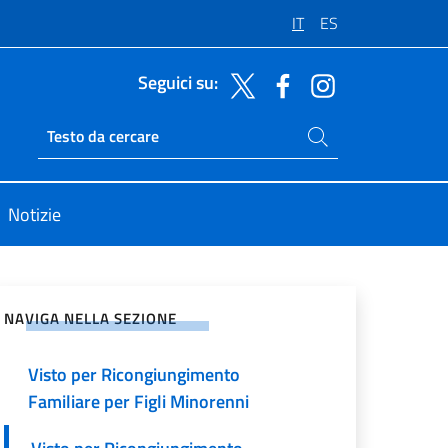
IT
ES
Seguici su:
Cerca nel sito
Ricerca sito live
Notizie
vidi sui Social Network
NAVIGA NELLA SEZIONE
Visto per Ricongiungimento
Familiare per Figli Minorenni