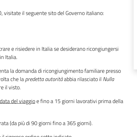
 visitate il seguente sito del Governo italiano:
trare e risiedere in Italia se desiderano ricongiungersi
n Italia.
resenta la domanda di ricongiungimento familiare presso
olta che la
predetta autorità
abbia rilasciato il
Nulla
 il visto.
data del viaggio
e fino a 15 giorni lavorativi prima della
ata (da più di 90 giorni fino a 365 giorni).
l rigoroso ordine sotto indicato.