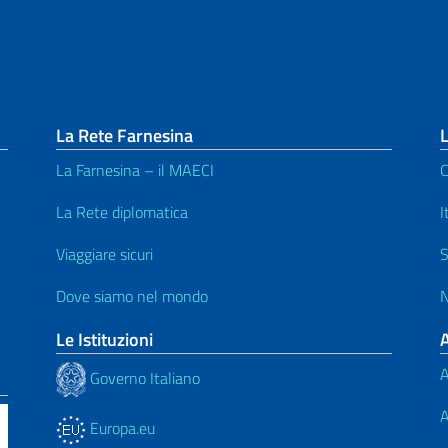
La Rete Farnesina
L
La Farnesina – il MAECI
C
La Rete diplomatica
I
Viaggiare sicuri
S
Dove siamo nel mondo
N
Le Istituzioni
A
Governo Italiano
A
Europa.eu