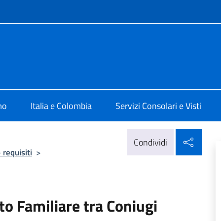
e menù
lia a Bogotà
mo
Italia e Colombia
Servizi Consolari e Visti
Condi
Condividi
– requisiti
>
o Familiare tra Coniugi