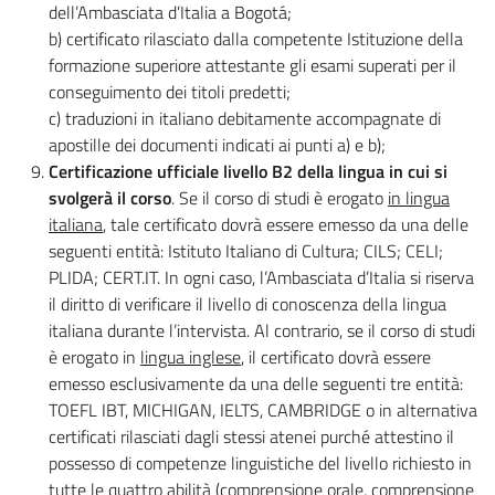
dell’Ambasciata d’Italia a Bogotá;
b) certificato rilasciato dalla competente Istituzione della
formazione superiore attestante gli esami superati per il
conseguimento dei titoli predetti;
c) traduzioni in italiano debitamente accompagnate di
apostille dei documenti indicati ai punti a) e b);
Certificazione ufficiale livello B2 della lingua in cui si
svolgerà il corso
. Se il corso di studi è erogato
in lingua
italiana
, tale certificato dovrà essere emesso da una delle
seguenti entità: Istituto Italiano di Cultura; CILS; CELI;
PLIDA; CERT.IT. In ogni caso, l’Ambasciata d’Italia si riserva
il diritto di verificare il livello di conoscenza della lingua
italiana durante l’intervista. Al contrario, se il corso di studi
è erogato in
lingua inglese
, il certificato dovrà essere
emesso esclusivamente da una delle seguenti tre entità:
TOEFL IBT, MICHIGAN, IELTS, CAMBRIDGE o in alternativa
certificati rilasciati dagli stessi atenei purché attestino il
possesso di competenze linguistiche del livello richiesto in
tutte le quattro abilità (comprensione orale, comprensione