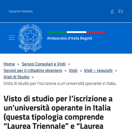
Salta al contenuto
IT
ES
Governo Italiano
Intestazione sito, social e menù
Ambasciata d'Italia Bogotà
Sito Ufficiale dell'Ambasciata d'Italia a Bog
Home
>
Servizi Consolari e Visti
>
Servizi per il cittadino straniero
>
Visti
>
Visti – requisiti
>
Visti di Studio
>
Visto di studio per l’iscrizione a un’università operante in Italia...
Visto di studio per l’iscrizione a
un’università operante in Italia
(questa tipologia comprende
“Laurea Triennale” e “Laurea