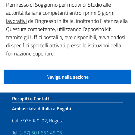
Permesso di Soggiorno per motivi di Studio alle
autorità italiane competenti entro i primi
8 giorni
lavorativi
dall’ingresso in Italia, inoltrando l’istanza alla
Questura competente, utilizzando l’apposito kit,
tramite gli Uffici postali o, ove disponibili, avvalendosi
di specifici sportelli attivati presso le istituzioni della
formazione superiore.
Naviga nella sezione
Sezione footer
Recapiti e Contatti
Ambasciata d’Italia a Bogotà
Calle 93B # 9-92, Bogotà
Tel:
(+57) 601 651 48 06