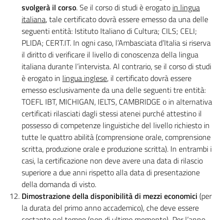
svolgerà il corso
. Se il corso di studi è erogato
in lingua
italiana
, tale certificato dovrà essere emesso da una delle
seguenti entità: Istituto Italiano di Cultura; CILS; CELI;
PLIDA; CERT.IT. In ogni caso, l’Ambasciata d’Italia si riserva
il diritto di verificare il livello di conoscenza della lingua
italiana durante l’intervista. Al contrario, se il corso di studi
è erogato in
lingua inglese
, il certificato dovrà essere
emesso esclusivamente da una delle seguenti tre entità:
TOEFL IBT, MICHIGAN, IELTS, CAMBRIDGE o in alternativa
certificati rilasciati dagli stessi atenei purché attestino il
possesso di competenze linguistiche del livello richiesto in
tutte le quattro abilità (comprensione orale, comprensione
scritta, produzione orale e produzione scritta). In entrambi i
casi, la certificazione non deve avere una data di rilascio
superiore a due anni rispetto alla data di presentazione
della domanda di visto.
Dimostrazione della disponibilità di mezzi economici
(per
la durata del primo anno accademico), che deve essere
costante nel tempo (non di ultimo momento)
.
Per l’anno