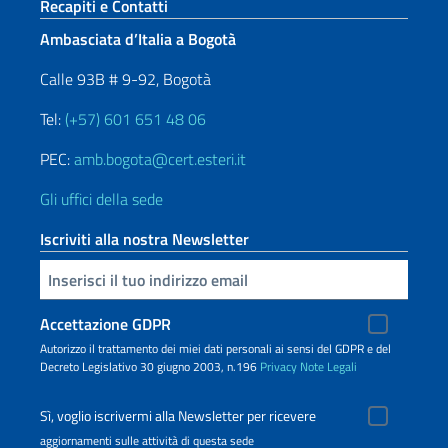
Sezione footer
Recapiti e Contatti
Ambasciata d’Italia a Bogotà
Calle 93B # 9-92, Bogotà
Tel:
(+57) 601 651 48 06
PEC:
amb.bogota@cert.esteri.it
Gli uffici della sede
Iscriviti alla nostra Newsletter
Inserisci la tua email
Accettazione GDPR
Autorizzo il trattamento dei miei dati personali ai sensi del GDPR e del
Decreto Legislativo 30 giugno 2003, n.196
Privacy
Note Legali
Sì, voglio iscrivermi alla Newsletter per ricevere
aggiornamenti sulle attività di questa sede