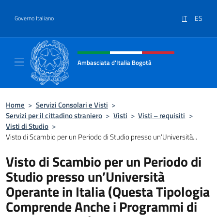
Salta al contenuto
IT
ES
Governo Italiano
Intestazione sito, social e menù
Ambasciata d'Italia Bogotà
Sito Ufficiale dell'Ambasciata d'Italia a Bog
Home
>
Servizi Consolari e Visti
>
Servizi per il cittadino straniero
>
Visti
>
Visti – requisiti
>
Visti di Studio
>
Visto di Scambio per un Periodo di Studio presso un’Università...
Visto di Scambio per un Periodo di
Studio presso un’Università
Operante in Italia (Questa Tipologia
Comprende Anche i Programmi di