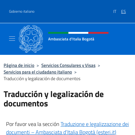
Saltar al contenido
IT
ES
Gobierno italiano
Encabezado del sitio web, redes
Ambasciata d'Italia Bogotà
Sito Ufficiale dell'Ambasciata d'Italia a Bog
Página de inicio
>
Servicios Consulares y Visas
>
Servicios para el ciudadano italiano
>
Traducción y legalización de documentos
Traducción y legalización de
documentos
Por favor vea la sección
Traduzione e legalizzazione dei
documenti – Ambasciata d’Italia Bogotà (esteri.it)