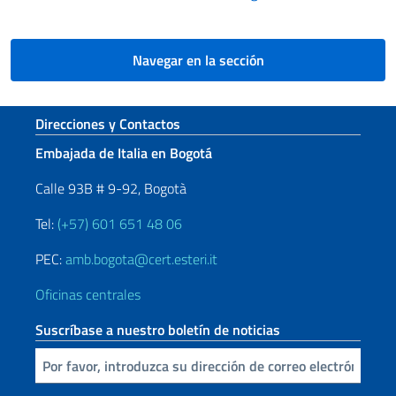
Navegar en la sección
Sezione footer
Direcciones y Contactos
Embajada de Italia en Bogotá
Calle 93B # 9-92, Bogotà
Tel:
(+57) 601 651 48 06
PEC:
amb.bogota@cert.esteri.it
Oficinas centrales
Suscríbase a nuestro boletín de noticias
Inserta tu correo electronico